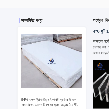
পণ্যের বি
সম্পর্কিত পণ্য
4*6 ফুট 12
আমাদের সর্বো
খোদাই করা, প
আসবাবপত্র/অ
94% হালকা ট্রান্সমিট্যান্স ইমপ্যাক্ট প্রতিরোধী এবং
কাস্টমাইজড লোগো বিকল্প সহ স্বচ্ছ এক্রাইলিক শীট