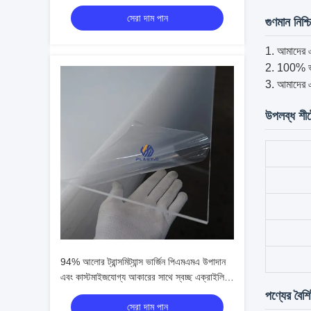
প্লেক্সিগ্লাস
সেরা দাম পান
গুণমান নিশ্
আমাদের এ
100% ভার
আমাদের এক
উপলব্ধ শী
94% আলোর ট্রান্সমিট্যান্স ভার্জিন পিএমএমএ উপাদান
এবং কাস্টমাইজযোগ্য আকারের সাথে স্বচ্ছ এক্রাইলিক
শীট
পণ্যের বৈশিষ্
সেরা দাম পান