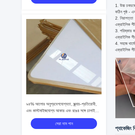
1.
উচ্চ চকচক
কঠিন পৃষ্ঠ - 
2. নিরাপত্তা
এক্রাইলিক শীট
3. পরিষ্কার 
এক্রাইলিক শীট
4. সহজে থার্মো
এক্রাইলিক শীট
৯৪% আলোর অনুপ্রবেশযোগ্যতা, স্ক্র্যাচ-প্রতিরোধী,
এবং কাস্টমাইজযোগ্য আকার এবং রঙের সঙ্গে ঢালাই
এক্রাইলিক শীট
সেরা দাম পান
প্যাকেজিং 