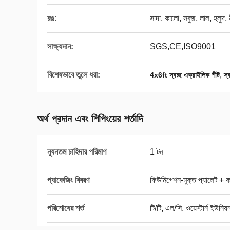
রঙ:
সাদা, কালো, সবুজ, লাল, হলুদ, 
সাক্ষ্যদান:
SGS,CE,ISO9001
বিশেষভাবে তুলে ধরা:
,
4x6ft স্বচ্ছ এক্রাইলিক শীট
স
অর্থ প্রদান এবং শিপিংয়ের শর্তাদি
ন্যূনতম চাহিদার পরিমাণ
1 টন
প্যাকেজিং বিবরণ
ফিউমিগেশন-মুক্ত প্যালেট + কার
পরিশোধের শর্ত
টি/টি, এল/সি, ওয়েস্টার্ন ইউনিয়