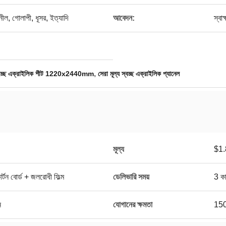
নীল, গোলাপী, ধূসর, ইত্যাদি
আবেদন:
স্বা
,
্বচ্ছ এক্রাইলিক শীট 1220x2440mm
সেরা মূল্য স্বচ্ছ এক্রাইলিক প্যানেল
মূল্য
$1.
্টন বোর্ড + জলরোধী ফিল্ম
ডেলিভারি সময়
3 কা
ন
যোগানের ক্ষমতা
150