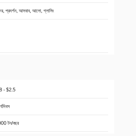
ক্ষর, প্রদর্শন, আসবাব, আলো, গ্লাসিং
8 - $2.5
র্যদিবস
00 টন/বছর