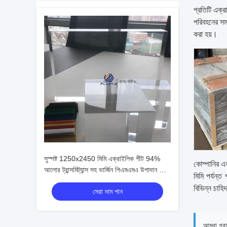
প্রতিটি এক্র
পরিবহনের সম
করা হয়।
সুস্পষ্ট 1250x2450 মিমি এক্রাইলিক শীট 94%
কোম্পানির এক
আলোর ট্রান্সমিট্যান্স সহ ভার্জিন পিএমএমএ উপাদান থেকে
মিমি পর্যন্ত
তৈরি
বিভিন্ন চাহি
সেরা দাম পান
আমরা গ্রাহ