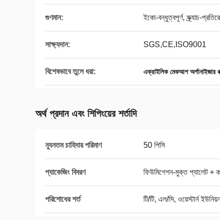
গুণমান:
ইকো-বন্ধুত্বপূর্ণ, স্ক্র্যাচ-প্রত
সাক্ষ্যদান:
SGS,CE,ISO9001
বিশেষভাবে তুলে ধরা:
এক্রাইলিক মেকআপ অর্গানাইজার বক
অর্থ প্রদান এবং শিপিংয়ের শর্তাদি
ন্যূনতম চাহিদার পরিমাণ
50 পিসি
প্যাকেজিং বিবরণ
ফিউমিগেশন-মুক্ত প্যালেট + কার
পরিশোধের শর্ত
টি/টি, এল/সি, ওয়েস্টার্ন ইউনিয়