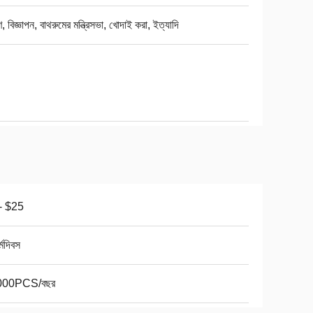
রণ, বিজ্ঞাপন, বাথরুমের মন্ত্রিসভা, খোদাই করা, ইত্যাদি
- $25
্মদিবস
000PCS/বছর