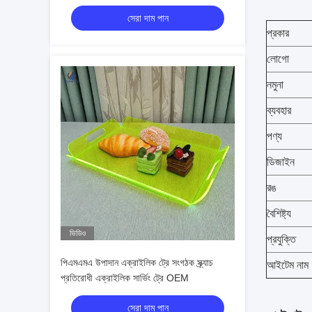
সেরা দাম পান
প্রকার
লোগো
নমুনা
ব্যবহার
পণ্য
ডিজাইন
রঙ
বৈশিষ্ট্য
ভিডিও
প্রযুক্তি
পিএমএমএ উপাদান এক্রাইলিক ট্রে সংগঠক স্ক্র্যাচ
আইটেম নাম
প্রতিরোধী এক্রাইলিক সার্ভিং ট্রে OEM
সেরা দাম পান