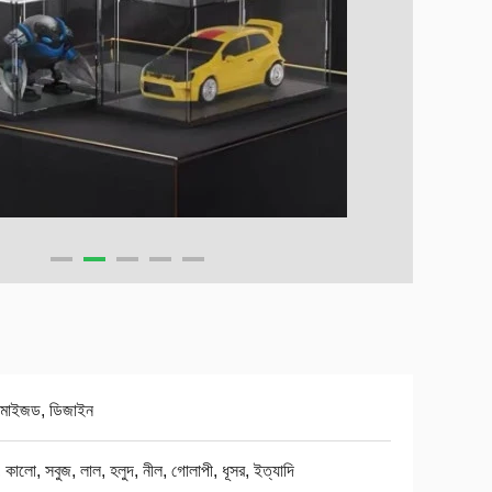
্টমাইজড, ডিজাইন
, কালো, সবুজ, লাল, হলুদ, নীল, গোলাপী, ধূসর, ইত্যাদি