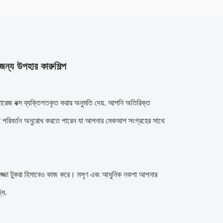
জন্য উপহার কারুশিল্প
্টোরেজ বক্স ব্যক্তিগতকৃত করার অনুমতি দেয়. আপনি অতিরিক্ত
করতে পরিবর্তন অনুরোধ করতে পারেন যা আপনার মেকআপ সংগ্রহের সাথে
টি সজ্জা টুকরা হিসাবেও কাজ করে। মসৃণ এবং আধুনিক নকশা আপনার
ধি.