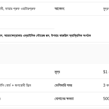
িরোধী, ফায়ার প্রুফ ওয়াটারপ্রুফ
আবেদন:
মুদ্
,
,
্স
আয়তক্ষেত্রাকার এক্রাইলিক স্টোরেজ বক্স
উপহার কারুশিল্প অ্যাক্রিলিক সংগঠক
মূল্য
$1 
্টন বোর্ড + জলরোধী ফিল্ম
ডেলিভারি সময়
3 কর
ন
যোগানের ক্ষমতা
50