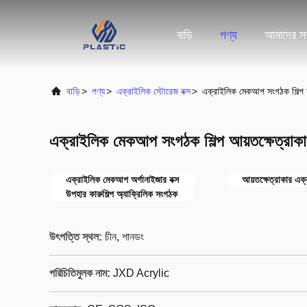
বাড়ি
পণ্য
আমাদের সম্
বাড়ি
>
পণ্য
>
এক্রাইলিক স্টোরেজ বক্স
>
এক্রাইলিক মেকআপ সংগঠক শিল্প আ
এক্রাইলিক মেকআপ সংগঠক শিল্প আয়তক্ষেত্রাকার
এক্রাইলিক মেকআপ অর্গানাইজার বক্স
আয়তক্ষেত্রাকার এক্
উপহার কারুশিল্প অ্যাক্রিলিক সংগঠক
উৎপত্তি স্থল:
চীন, শানডং
পরিচিতিমুলক নাম:
JXD Acrylic