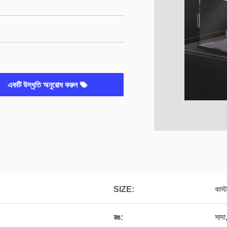
একটি উদ্ধৃতি অনুরোধ করুন
SIZE:
কাস
রঙ:
সাদা