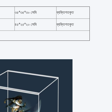
৩৫*৩৫*৩০ সেমি
ব্যক্তিগতকৃত
৪৫*২৫*২০ সেমি
ব্যক্তিগতকৃত