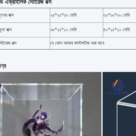
ড এক্রাইলিক স্টোরেজ বক্স
লের বাক্স
২৫*২৫*৩০ সেমি
৩০*৩০*৩০ সেমি
তা বাক্স
৩৮*২৫*২০ সেমি
৪০*২৫*২০ সেমি
টোরেজ বক্স
যে কোন আকার কাস্টমাইজ করা যাবে
ণ্য