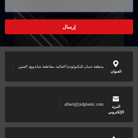
إرسال
للتكنولوجيا العالية، مقاطعة شاندونغ، الصين
albert@jxd