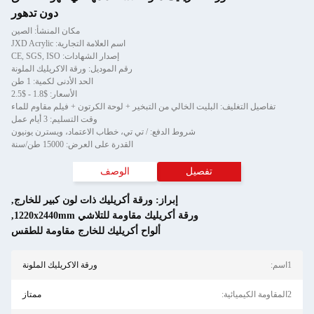
دون تدهور
مكان المنشأ: الصين
اسم العلامة التجارية: JXD Acrylic
إصدار الشهادات: CE, SGS, ISO
رقم الموديل: ورقة الاكريليك الملونة
الحد الأدنى لكمية: 1 طن
الأسعار: $1.8 - $2.5
لخالي من التبخير + لوحة الكرتون + فيلم مقاوم للماء
وقت التسليم: 3 أيام عمل
روط الدفع: / تي تي، خطاب الاعتماد، ويسترن يونيون
القدرة على العرض: 15000 طن/سنة
ل
الوصف
إبراز:
ورقة أكريليك ذات لون كبير للخارج
,
قة أكريليك مقاومة للتلاشي 1220x2440mm
,
ألواح أكريليك للخارج مقاومة للطقس
ورقة الاكريليك الملونة
ممتاز