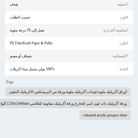
يقذف
حسب الطلب
تصل إلى 70 درجة مئوية
PE Film/Kraft Paper & Pallet
شفاف أو معتم
100% بولي ميثيل ميثا اكريلات
Tags:
كريليك ملونة,ورقة من البريسكس الاكريليك الملون
مقاومة للتلاشي 1220x2440mm,ألواح أكريليك للخارج مقاومة للطقس
c